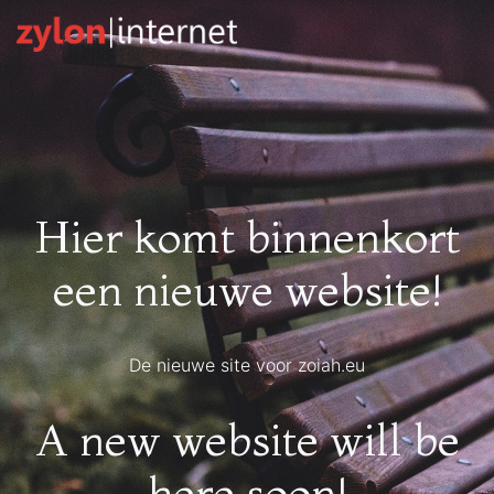
Hier komt binnenkort
een nieuwe website!
De nieuwe site voor
zoiah.eu
A new website will be
here soon!