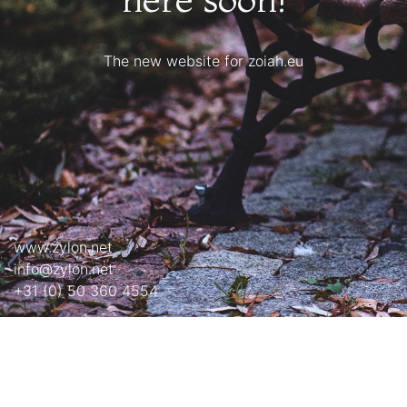
The new website for
zoiah.eu
www.zylon.net
info@zylon.net
+31 (0) 50 360 4554